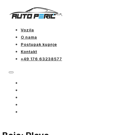
Vozila
O nama
Postupak kupnje
Kontakt
+49 176 63238577
VOZILA
O NAMA
POSTUPAK KUPNJE
KONTAKT
+49 176 63238577