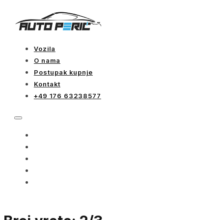
Vozila
O nama
Postupak kupnje
Kontakt
+49 176 63238577
VOZILA
O NAMA
POSTUPAK KUPNJE
KONTAKT
+49 176 63238577