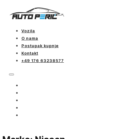
Vozila
O nama
Postupak kupnje
Kontakt
+49 176 63238577
VOZILA
O NAMA
POSTUPAK KUPNJE
KONTAKT
+49 176 63238577