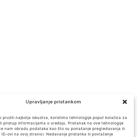
Upravljanje pristankom
 pružili najbolja iskustva, koristimo tehnologije poput kolačića za
ili pristup informacijama o uređaju. Pristanak na ove tehnologije
će nam obradu podataka kao što su ponašanje pregledavanja ili
 ID-ovi na ovoj stranici. Nedavanje pristanka ili povlačenje