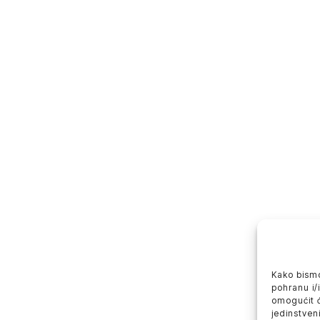
Kako bismo
pohranu i/
omogućit 
jedinstveni