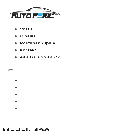
Vozila
O nama
Postupak kupnje
Kontakt
+49 176 63238577
VOZILA
O NAMA
POSTUPAK KUPNJE
KONTAKT
+49 176 63238577