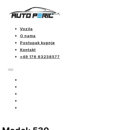
Vozila
O nama
Postupak kupnje
Kontakt
+49 176 63238577
VOZILA
O NAMA
POSTUPAK KUPNJE
KONTAKT
+49 176 63238577