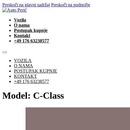
Preskoči na glavni sadržaj
Preskoči na podnožje
Vozila
O nama
Postupak kupnje
Kontakt
+49 176 63238577
VOZILA
O NAMA
POSTUPAK KUPNJE
KONTAKT
+49 176 63238577
Model:
C-Class