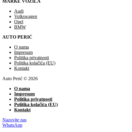
MARKE VOZILA
Audi
Volkswagen
Opel
BMW
AUTO PERIĆ
O nama
Impresum
Politika privatnosti
Politika kolačića (EU)
Kontakt
Auto Perić © 2026
O nama
Impresum
Politika privatnosti
Politika kolačića (EU)
Kontakt
Nazovite nas
WhatsApp