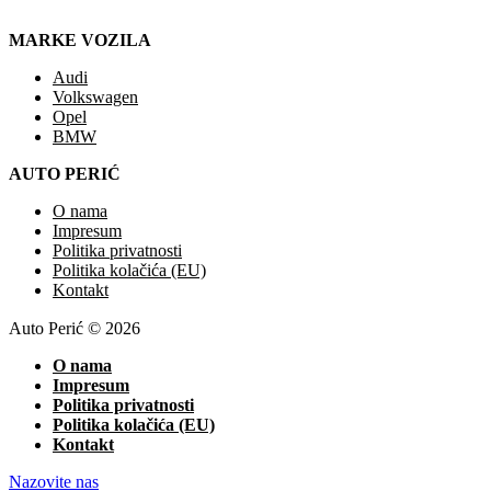
MARKE VOZILA
Audi
Volkswagen
Opel
BMW
AUTO PERIĆ
O nama
Impresum
Politika privatnosti
Politika kolačića (EU)
Kontakt
Auto Perić © 2026
O nama
Impresum
Politika privatnosti
Politika kolačića (EU)
Kontakt
Nazovite nas