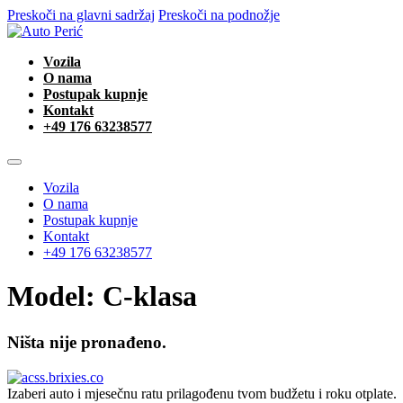
Preskoči na glavni sadržaj
Preskoči na podnožje
Vozila
O nama
Postupak kupnje
Kontakt
+49 176 63238577
Vozila
O nama
Postupak kupnje
Kontakt
+49 176 63238577
Model:
C-klasa
Ništa nije pronađeno.
Izaberi auto i mjesečnu ratu prilagođenu tvom budžetu i roku otplate.