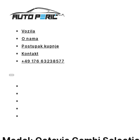
Vozila
O nama
Postupak kupnje
Kontakt
+49 176 63238577
VOZILA
O NAMA
POSTUPAK KUPNJE
KONTAKT
+49 176 63238577