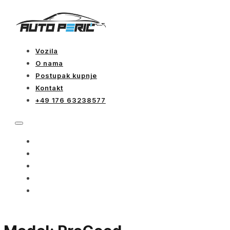
Vozila
O nama
Postupak kupnje
Kontakt
+49 176 63238577
VOZILA
O NAMA
POSTUPAK KUPNJE
KONTAKT
+49 176 63238577