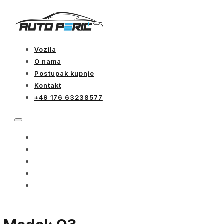
Vozila
O nama
Postupak kupnje
Kontakt
+49 176 63238577
VOZILA
O NAMA
POSTUPAK KUPNJE
KONTAKT
+49 176 63238577