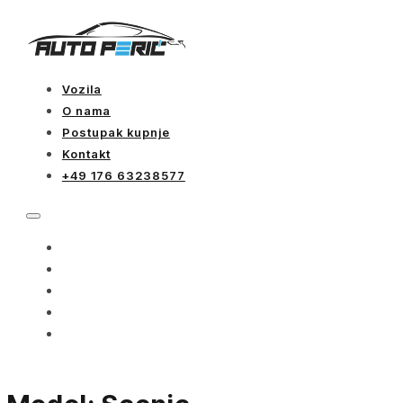
Vozila
O nama
Postupak kupnje
Kontakt
+49 176 63238577
VOZILA
O NAMA
POSTUPAK KUPNJE
KONTAKT
+49 176 63238577