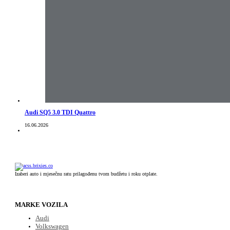
Audi SQ5 3.0 TDI Quattro
16.06.2026
Izaberi auto i mjesečnu ratu prilagođenu tvom budžetu i roku otplate.
MARKE VOZILA
Audi
Volkswagen