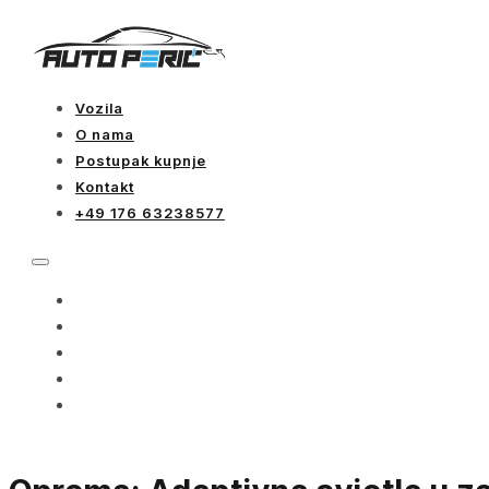
Vozila
O nama
Postupak kupnje
Kontakt
+49 176 63238577
VOZILA
O NAMA
POSTUPAK KUPNJE
KONTAKT
+49 176 63238577