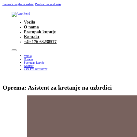
Preskoči na glavni sadržaj
Preskoči na podnožje
Vozila
O nama
Postupak kupnje
Kontakt
+49 176 63238577
Vozila
O nama
Postupak kupnje
Kontakt
+49 176 63238577
Oprema:
Asistent za kretanje na uzbrdici