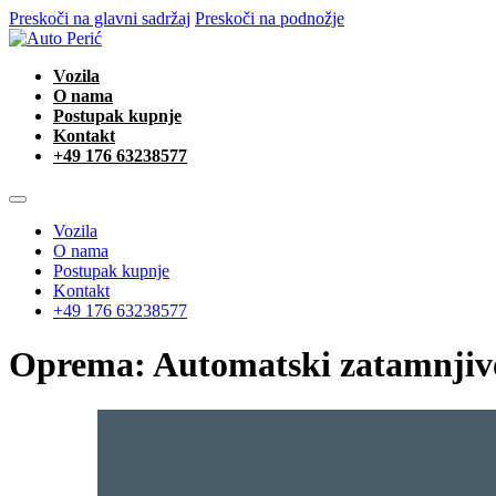
Preskoči na glavni sadržaj
Preskoči na podnožje
Vozila
O nama
Postupak kupnje
Kontakt
+49 176 63238577
Vozila
O nama
Postupak kupnje
Kontakt
+49 176 63238577
Oprema:
Automatski zatamnjiv