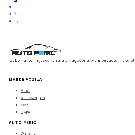
…
10
→
Izaberi auto i mjesečnu ratu prilagođenu tvom budžetu i roku ot
MARKE VOZILA
Audi
Volkswagen
Opel
BMW
AUTO PERIĆ
O nama