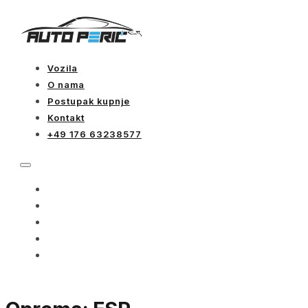
Vozila
O nama
Postupak kupnje
Kontakt
+49 176 63238577
VOZILA
O NAMA
POSTUPAK KUPNJE
KONTAKT
+49 176 63238577