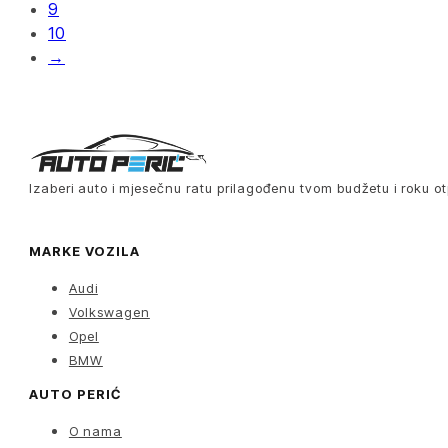
9
10
→
Izaberi auto i mjesečnu ratu prilagođenu tvom budžetu i roku ot
MARKE VOZILA
Audi
Volkswagen
Opel
BMW
AUTO PERIĆ
O nama