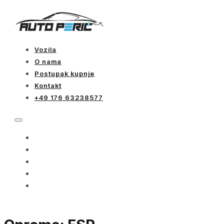
Vozila
O nama
Postupak kupnje
Kontakt
+49 176 63238577
VOZILA
O NAMA
POSTUPAK KUPNJE
KONTAKT
+49 176 63238577