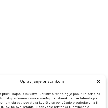
Upravljanje pristankom
 pružili najbolja iskustva, koristimo tehnologije poput kolačića za
ili pristup informacijama o uređaju. Pristanak na ove tehnologije
će nam obradu podataka kao što su ponašanje pregledavanja ili
 ID-ovi na ovoj stranici. Nedavanje pristanka ili povlačenje