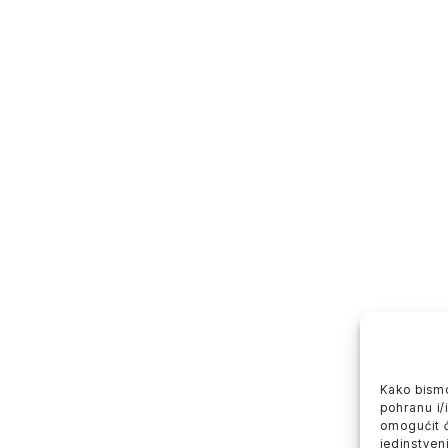
Kako bismo
pohranu i/
omogućit 
jedinstveni