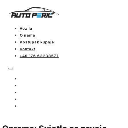
Vozila
O nama
Postupak kupnje
Kontakt
+49 176 63238577
VOZILA
O NAMA
POSTUPAK KUPNJE
KONTAKT
+49 176 63238577