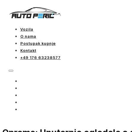
Vozila
O nama
Postupak kupnje
Kontakt
+49 176 63238577
VOZILA
O NAMA
POSTUPAK KUPNJE
KONTAKT
+49 176 63238577