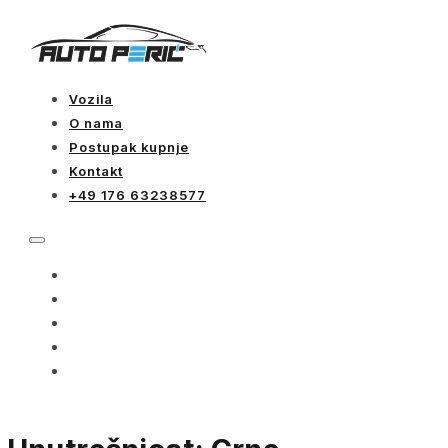
Vozila
O nama
Postupak kupnje
Kontakt
+49 176 63238577
VOZILA
O NAMA
POSTUPAK KUPNJE
KONTAKT
+49 176 63238577