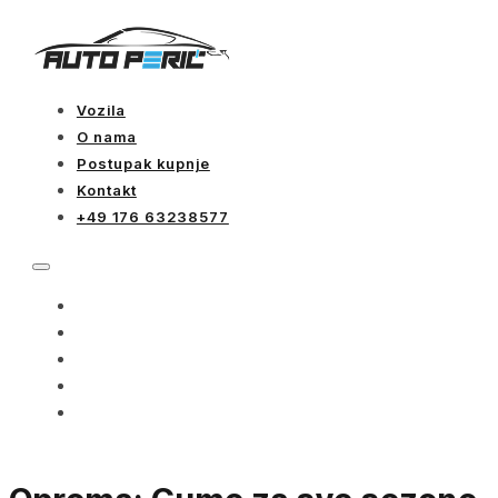
Vozila
O nama
Postupak kupnje
Kontakt
+49 176 63238577
VOZILA
O NAMA
POSTUPAK KUPNJE
KONTAKT
+49 176 63238577