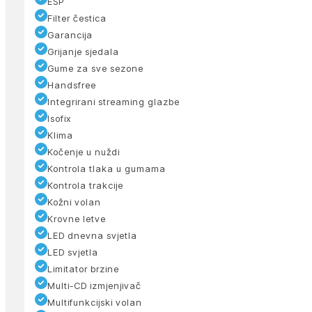
ESP
Filter čestica
Garancija
Grijanje sjedala
Gume za sve sezone
Handsfree
Integrirani streaming glazbe
Isofix
Klima
Kočenje u nuždi
Kontrola tlaka u gumama
Kontrola trakcije
Kožni volan
Krovne letve
LED dnevna svjetla
LED svjetla
Limitator brzine
Multi-CD izmjenjivač
Multifunkcijski volan