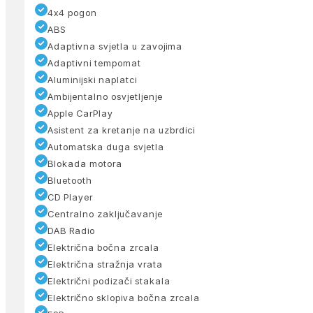
4x4 pogon
ABS
Adaptivna svjetla u zavojima
Adaptivni tempomat
Aluminijski naplatci
Ambijentalno osvjetljenje
Apple CarPlay
Asistent za kretanje na uzbrdici
Automatska duga svjetla
Blokada motora
Bluetooth
CD Player
Centralno zaključavanje
DAB Radio
Električna bočna zrcala
Električna stražnja vrata
Električni podizači stakala
Električno sklopiva bočna zrcala