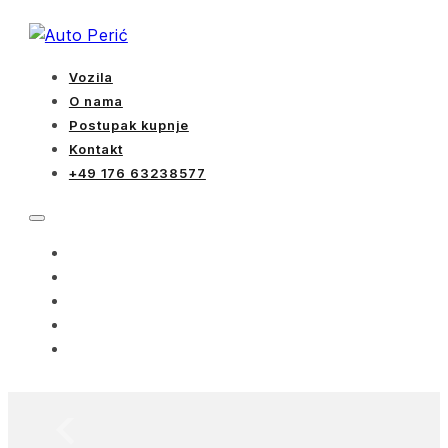
Vozila
O nama
Postupak kupnje
Kontakt
+49 176 63238577
VOZILA
O NAMA
POSTUPAK KUPNJE
KONTAKT
+49 176 63238577