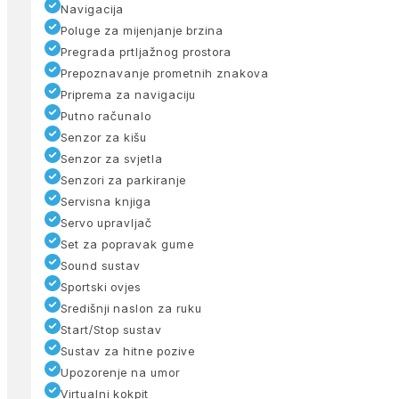
Navigacija
Poluge za mijenjanje brzina
Pregrada prtljažnog prostora
Prepoznavanje prometnih znakova
Priprema za navigaciju
Putno računalo
Senzor za kišu
Senzor za svjetla
Senzori za parkiranje
Servisna knjiga
Servo upravljač
Set za popravak gume
Sound sustav
Sportski ovjes
Središnji naslon za ruku
Start/Stop sustav
Sustav za hitne pozive
Upozorenje na umor
Virtualni kokpit