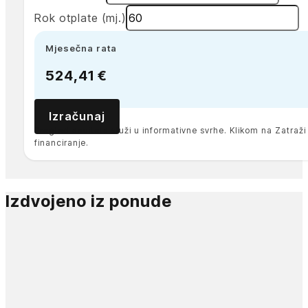
Rok otplate (mj.)
Mjesečna rata
524,41 €
Izračunaj
Pregled anuiteta služi u informativne svrhe. Klikom na Zatra
financiranje.
Izdvojeno iz ponude