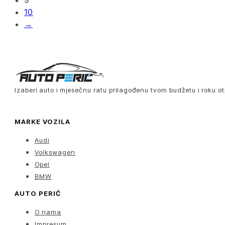
9
10
→
Izaberi auto i mjesečnu ratu prilagođenu tvom budžetu i roku ot
MARKE VOZILA
Audi
Volkswagen
Opel
BMW
AUTO PERIĆ
O nama
Impresum