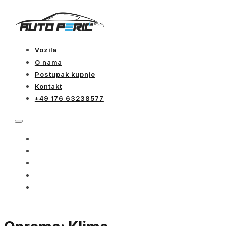
Vozila
O nama
Postupak kupnje
Kontakt
+49 176 63238577
VOZILA
O NAMA
POSTUPAK KUPNJE
KONTAKT
+49 176 63238577