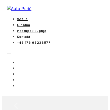
Vozila
O nama
Postupak kupnje
Kontakt
+49 176 63238577
VOZILA
O NAMA
POSTUPAK KUPNJE
KONTAKT
+49 176 63238577