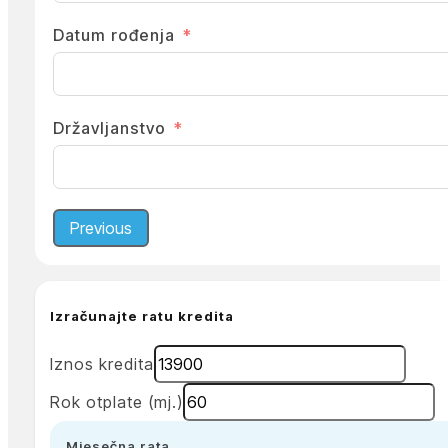
Datum rođenja
Državljanstvo
Previous
Izračunajte ratu kredita
Iznos kredita
Rok otplate (mj.)
Mjesečna rata