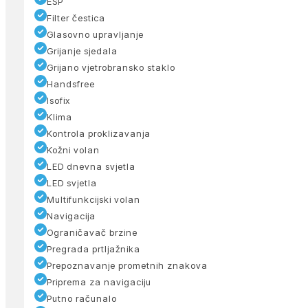
ESP
Filter čestica
Glasovno upravljanje
Grijanje sjedala
Grijano vjetrobransko staklo
Handsfree
Isofix
Klima
Kontrola proklizavanja
Kožni volan
LED dnevna svjetla
LED svjetla
Multifunkcijski volan
Navigacija
Ograničavač brzine
Pregrada prtljažnika
Prepoznavanje prometnih znakova
Priprema za navigaciju
Putno računalo