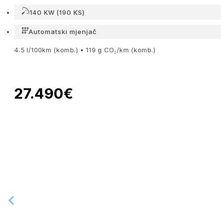
140 KW (190 KS)
Automatski mjenjač
4.5 l/100km (komb.) • 119 g CO₂/km (komb.)
27.490€