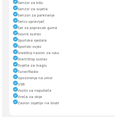
Senzor za kišu
Senzor za svjetla
Senzori za parkiranje
Servo upravljač
Set za popravak guma
Sound sustav
Sportska sjedala
Sportski ovjes
Središnji naslon za ruku
Start/Stop sustav
Svjetla za maglu
Tuner/Radio
Upozorenje na umor
USB
Vozilo za nepušače
Vreća za skije
Zaslon osjetljiv na dodir