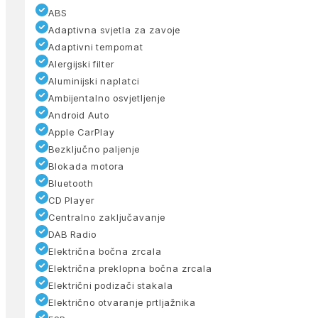
ABS
Adaptivna svjetla za zavoje
Adaptivni tempomat
Alergijski filter
Aluminijski naplatci
Ambijentalno osvjetljenje
Android Auto
Apple CarPlay
Bezključno paljenje
Blokada motora
Bluetooth
CD Player
Centralno zaključavanje
DAB Radio
Električna bočna zrcala
Električna preklopna bočna zrcala
Električni podizači stakala
Električno otvaranje prtljažnika