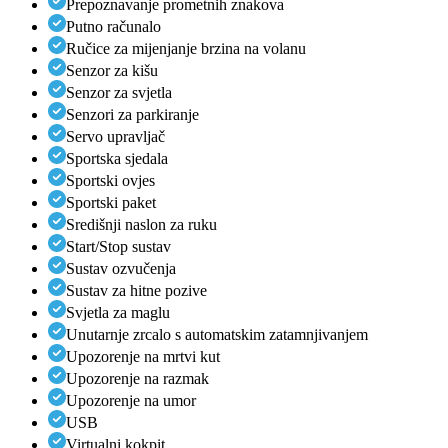
Prepoznavanje prometnih znakova
Putno računalo
Ručice za mijenjanje brzina na volanu
Senzor za kišu
Senzor za svjetla
Senzori za parkiranje
Servo upravljač
Sportska sjedala
Sportski ovjes
Sportski paket
Središnji naslon za ruku
Start/Stop sustav
Sustav ozvučenja
Sustav za hitne pozive
Svjetla za maglu
Unutarnje zrcalo s automatskim zatamnjivanjem
Upozorenje na mrtvi kut
Upozorenje na razmak
Upozorenje na umor
USB
Virtualni kokpit