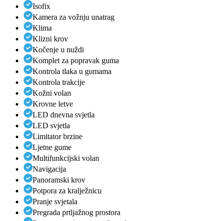
Isofix
Kamera za vožnju unatrag
Klima
Klizni krov
Kočenje u nuždi
Komplet za popravak guma
Kontrola tlaka u gumama
Kontrola trakcije
Kožni volan
Krovne letve
LED dnevna svjetla
LED svjetla
Limitator brzine
Ljetne gume
Multifunkcijski volan
Navigacija
Panoramski krov
Potpora za kralježnicu
Pranje svjetala
Pregrada prtljažnog prostora