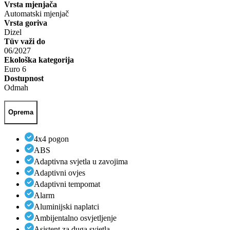
Vrsta mjenjača
Automatski mjenjač
Vrsta goriva
Dizel
Tüv važi do
06/2027
Ekološka kategorija
Euro 6
Dostupnost
Odmah
Oprema
4x4 pogon
ABS
Adaptivna svjetla u zavojima
Adaptivni ovjes
Adaptivni tempomat
Alarm
Aluminijski naplatci
Ambijentalno osvjetljenje
Asistent za duga svjetla