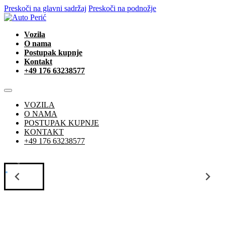
Preskoči na glavni sadržaj
Preskoči na podnožje
Vozila
O nama
Postupak kupnje
Kontakt
+49 176 63238577
VOZILA
O NAMA
POSTUPAK KUPNJE
KONTAKT
+49 176 63238577