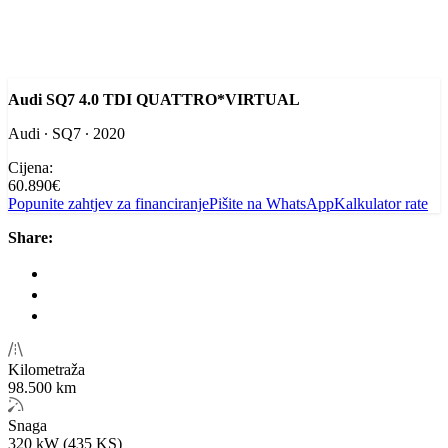
Audi SQ7 4.0 TDI QUATTRO*VIRTUAL
Audi ∙ SQ7 ∙ 2020
Cijena:
60.890€
Popunite zahtjev za financiranje
Pišite na WhatsApp
Kalkulator rate
Share:
Kilometraža
98.500 km
Snaga
320 kW (435 KS)