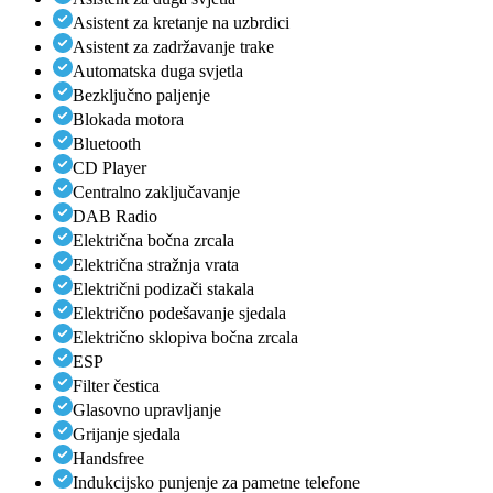
Asistent za kretanje na uzbrdici
Asistent za zadržavanje trake
Automatska duga svjetla
Bezključno paljenje
Blokada motora
Bluetooth
CD Player
Centralno zaključavanje
DAB Radio
Električna bočna zrcala
Električna stražnja vrata
Električni podizači stakala
Električno podešavanje sjedala
Električno sklopiva bočna zrcala
ESP
Filter čestica
Glasovno upravljanje
Grijanje sjedala
Handsfree
Indukcijsko punjenje za pametne telefone