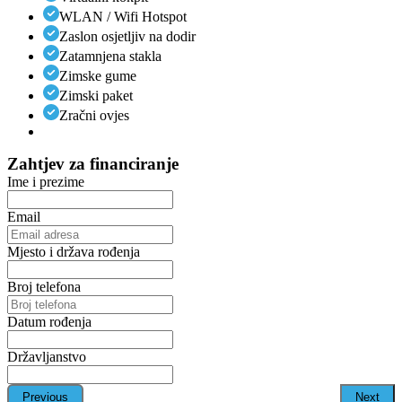
WLAN / Wifi Hotspot
Zaslon osjetljiv na dodir
Zatamnjena stakla
Zimske gume
Zimski paket
Zračni ovjes
Zahtjev za financiranje
Ime i prezime
Email
Mjesto i država rođenja
Broj telefona
Datum rođenja
Državljanstvo
Previous
Next