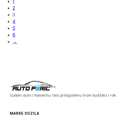
1
2
3
4
5
6
→
Izaberi auto i mjesečnu ratu prilagođenu tvom budžetu i rok
MARKE VOZILA