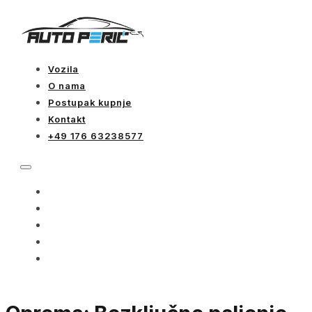
Vozila
O nama
Postupak kupnje
Kontakt
+49 176 63238577
VOZILA
O NAMA
POSTUPAK KUPNJE
KONTAKT
+49 176 63238577