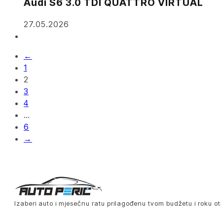
Audi S6 3.0 TDI QUATTRO VIRTUAL
27.05.2026
←
1
2
3
4
…
6
→
Izaberi auto i mjesečnu ratu prilagođenu tvom budžetu i roku ot