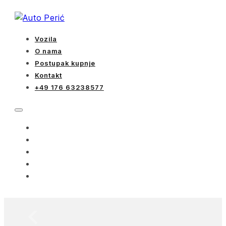
Vozila
O nama
Postupak kupnje
Kontakt
+49 176 63238577
VOZILA
O NAMA
POSTUPAK KUPNJE
KONTAKT
+49 176 63238577