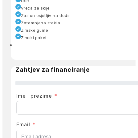
USB
Vreća za skije
Zaslon osjetljiv na dodir
Zatamnjena stakla
Zimske gume
Zimski paket
Zahtjev za financiranje
Ime i prezime
Email