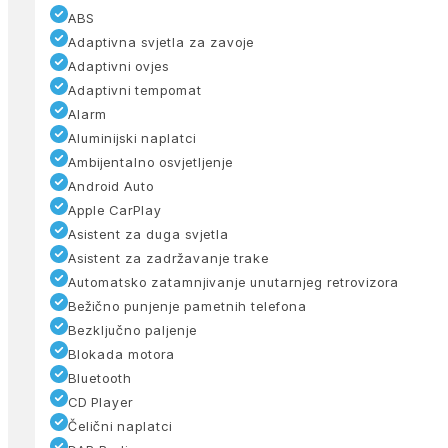
ABS
Adaptivna svjetla za zavoje
Adaptivni ovjes
Adaptivni tempomat
Alarm
Aluminijski naplatci
Ambijentalno osvjetljenje
Android Auto
Apple CarPlay
Asistent za duga svjetla
Asistent za zadržavanje trake
Automatsko zatamnjivanje unutarnjeg retrovizora
Bežično punjenje pametnih telefona
Bezključno paljenje
Blokada motora
Bluetooth
CD Player
Čelični naplatci