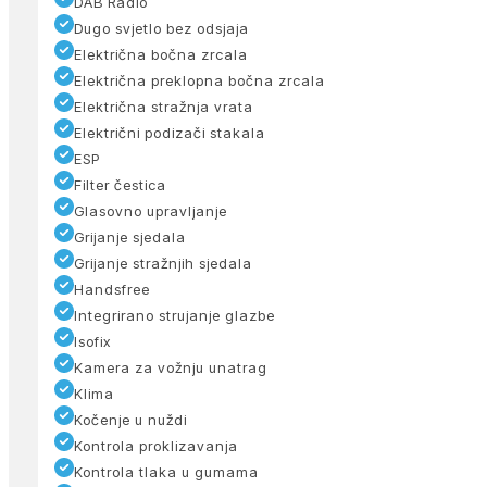
DAB Radio
Dugo svjetlo bez odsjaja
Električna bočna zrcala
Električna preklopna bočna zrcala
Električna stražnja vrata
Električni podizači stakala
ESP
Filter čestica
Glasovno upravljanje
Grijanje sjedala
Grijanje stražnjih sjedala
Handsfree
Integrirano strujanje glazbe
Isofix
Kamera za vožnju unatrag
Klima
Kočenje u nuždi
Kontrola proklizavanja
Kontrola tlaka u gumama