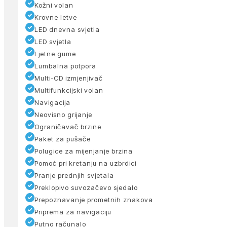
Kožni volan
Krovne letve
LED dnevna svjetla
LED svjetla
Ljetne gume
Lumbalna potpora
Multi-CD izmjenjivač
Multifunkcijski volan
Navigacija
Neovisno grijanje
Ograničavač brzine
Paket za pušače
Polugice za mijenjanje brzina
Pomoć pri kretanju na uzbrdici
Pranje prednjih svjetala
Preklopivo suvozačevo sjedalo
Prepoznavanje prometnih znakova
Priprema za navigaciju
Putno računalo