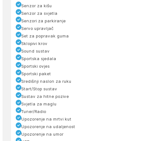
Senzor za kišu
Senzor za svjetla
Senzori za parkiranje
Servo upravljač
Set za popravak guma
Sklopivi krov
Sound sustav
Sportska sjedala
Sportski ovjes
Sportski paket
Središnji naslon za ruku
Start/Stop sustav
Sustav za hitne pozive
Svjetla za maglu
Tuner/Radio
Upozorenje na mrtvi kut
Upozorenje na udaljenost
Upozorenje na umor