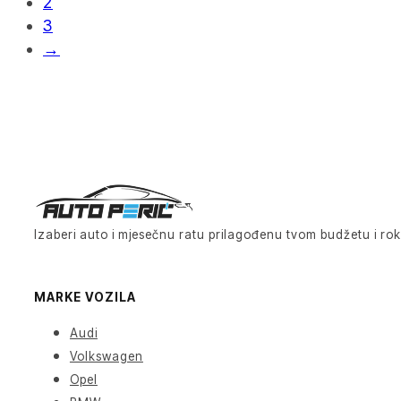
2
3
→
Izaberi auto i mjesečnu ratu prilagođenu tvom budžetu i rok
MARKE VOZILA
Audi
Volkswagen
Opel