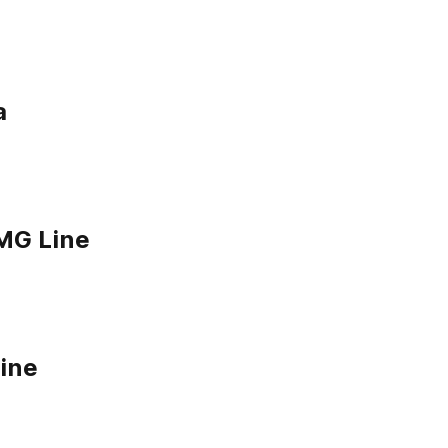
a
MG Line
Line