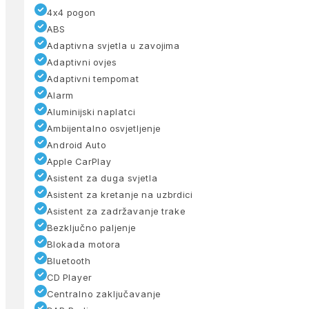
4x4 pogon
ABS
Adaptivna svjetla u zavojima
Adaptivni ovjes
Adaptivni tempomat
Alarm
Aluminijski naplatci
Ambijentalno osvjetljenje
Android Auto
Apple CarPlay
Asistent za duga svjetla
Asistent za kretanje na uzbrdici
Asistent za zadržavanje trake
Bezključno paljenje
Blokada motora
Bluetooth
CD Player
Centralno zaključavanje