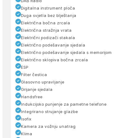
DAB Radio
Digitalna instrument ploča
Duga svjetla bez blještanja
Električna bočna zrcala
Električna stražnja vrata
Električni podizači stakala
Električno podešavanje sjedala
Električno podešavanje sjedala s memorijom
Električno sklopiva bočna zrcala
ESP
Filter čestica
Glasovno upravljanje
Grijanje sjedala
Handsfree
Indukcijsko punjenje za pametne telefone
Integrirano strujanje glazbe
Isofix
Kamera za vožnju unatrag
Klima