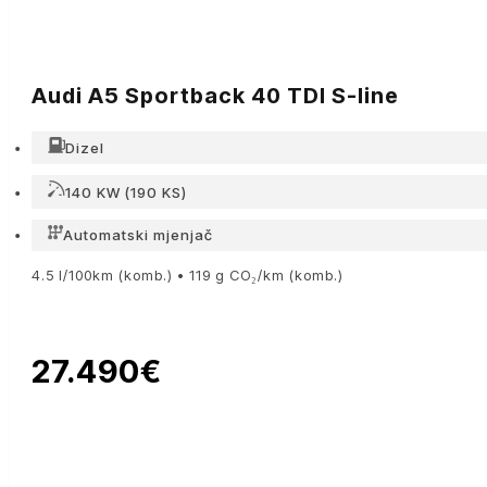
Audi A5 Sportback 40 TDI S-line
Dizel
140 KW (190 KS)
Automatski mjenjač
4.5 l/100km (komb.) • 119 g CO₂/km (komb.)
27.490€