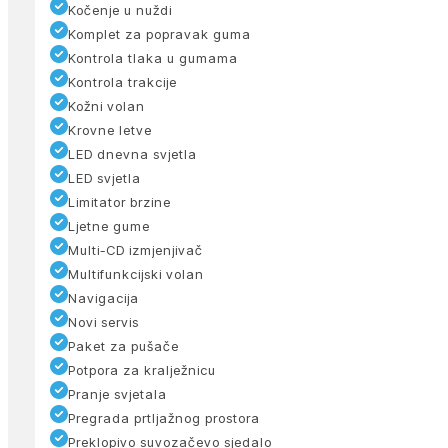
Kočenje u nuždi
Komplet za popravak guma
Kontrola tlaka u gumama
Kontrola trakcije
Kožni volan
Krovne letve
LED dnevna svjetla
LED svjetla
Limitator brzine
Ljetne gume
Multi-CD izmjenjivač
Multifunkcijski volan
Navigacija
Novi servis
Paket za pušače
Potpora za kralježnicu
Pranje svjetala
Pregrada prtljažnog prostora
Preklopivo suvozačevo sjedalo