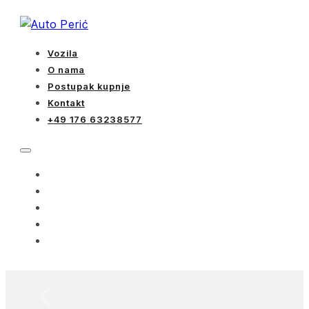
Vozila
O nama
Postupak kupnje
Kontakt
+49 176 63238577
VOZILA
O NAMA
POSTUPAK KUPNJE
KONTAKT
+49 176 63238577