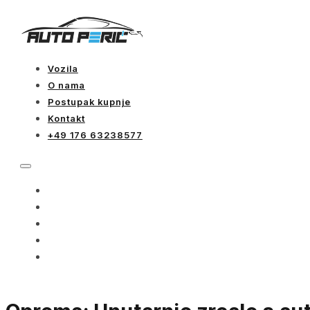
Vozila
O nama
Postupak kupnje
Kontakt
+49 176 63238577
VOZILA
O NAMA
POSTUPAK KUPNJE
KONTAKT
+49 176 63238577