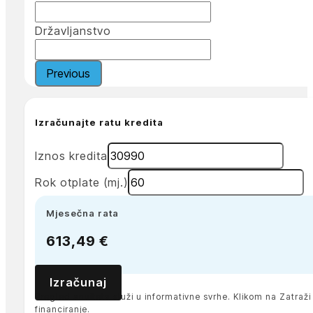
Državljanstvo
Previous
Izračunajte ratu kredita
Iznos kredita
Rok otplate (mj.)
Mjesečna rata
613,49 €
Izračunaj
Pregled anuiteta služi u informativne svrhe. Klikom na Zatra
financiranje.