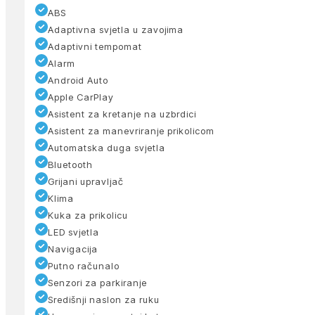
ABS
Adaptivna svjetla u zavojima
Adaptivni tempomat
Alarm
Android Auto
Apple CarPlay
Asistent za kretanje na uzbrdici
Asistent za manevriranje prikolicom
Automatska duga svjetla
Bluetooth
Grijani upravljač
Klima
Kuka za prikolicu
LED svjetla
Navigacija
Putno računalo
Senzori za parkiranje
Središnji naslon za ruku