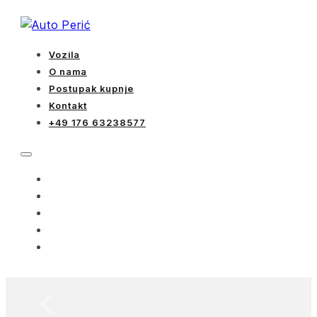
Vozila
O nama
Postupak kupnje
Kontakt
+49 176 63238577
VOZILA
O NAMA
POSTUPAK KUPNJE
KONTAKT
+49 176 63238577