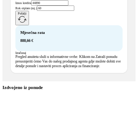
Iznos kredita
Rok otplate (mj.)
Pošalji
Mjesečna rata
888,66 €
Izračunaj
Pregled anuiteta služi u informativne svrhe. Klikom na Zatraži ponudu
preusmjeriti ćemo Vas do našeg prodajnog agenta gdje možete dobiti sve
detalje ponude i nastaviti proces apliciranja za financiranje.
Izdvojeno iz ponude