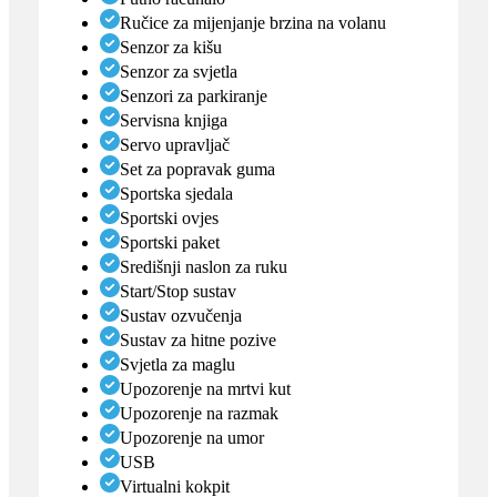
Ručice za mijenjanje brzina na volanu
Senzor za kišu
Senzor za svjetla
Senzori za parkiranje
Servisna knjiga
Servo upravljač
Set za popravak guma
Sportska sjedala
Sportski ovjes
Sportski paket
Središnji naslon za ruku
Start/Stop sustav
Sustav ozvučenja
Sustav za hitne pozive
Svjetla za maglu
Upozorenje na mrtvi kut
Upozorenje na razmak
Upozorenje na umor
USB
Virtualni kokpit