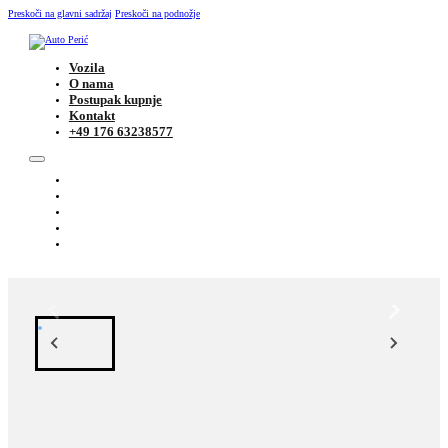
Preskoči na glavni sadržaj
Preskoči na podnožje
Vozila
O nama
Postupak kupnje
Kontakt
+49 176 63238577
VOZILA
O NAMA
POSTUPAK KUPNJE
KONTAKT
+49 176 63238577