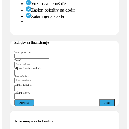
Vozilo za nepušače
Zaslon osjetljiv na dodir
Zatamnjena stakla
Zahtjev za financiranje
Ime i prezime
Email
Mjesto i država rođenja
Broj telefona
Datum rođenja
Državljanstvo
Previous
Next
Izračunajte ratu kredita