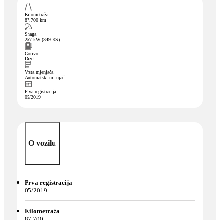
Kilometraža
87.700 km
Snaga
257 kW (349 KS)
Gorivo
Dizel
Vrsta mjenjača
Automatski mjenjač
Prva registracija
05/2019
O vozilu
Prva registracija
05/2019
Kilometraža
87.700