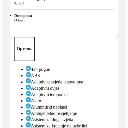
Euro 6
Dostupnost
Odmah
Oprema
4x4 pogon
ABS
Adaptivna svjetla u zavojima
Adaptivni ovjes
Adaptivni tempomat
Alarm
Aluminijski naplatci
Ambijentalno osvjetljenje
Asistent za duga svjetla
Asistent za kretanje na uzbrdici