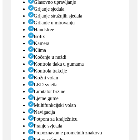
Glasovno upravljanje
Grijanje sjedala
Grijanje stražnjih sjedala
Grijanje u mirovanju
Handsfree
Isofix
Kamera
Klima
Kočenje u nuždi
Kontrola tlaka u gumama
Kontrola trakcije
Kožni volan
LED svjetla
Limitator brzine
Ljetne gume
Multifunkcijski volan
Navigacija
Potpora za kralježnicu
Pranje svjetala
Prepoznavanje prometnih znakova
Putno računalo