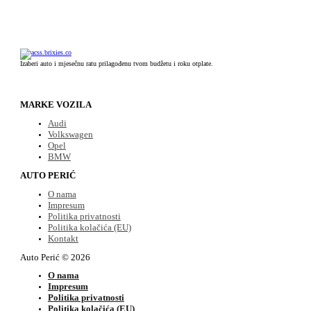
Izaberi auto i mjesečnu ratu prilagođenu tvom budžetu i roku otplate.
MARKE VOZILA
Audi
Volkswagen
Opel
BMW
AUTO PERIĆ
O nama
Impresum
Politika privatnosti
Politika kolačića (EU)
Kontakt
Auto Perić © 2026
O nama
Impresum
Politika privatnosti
Politika kolačića (EU)