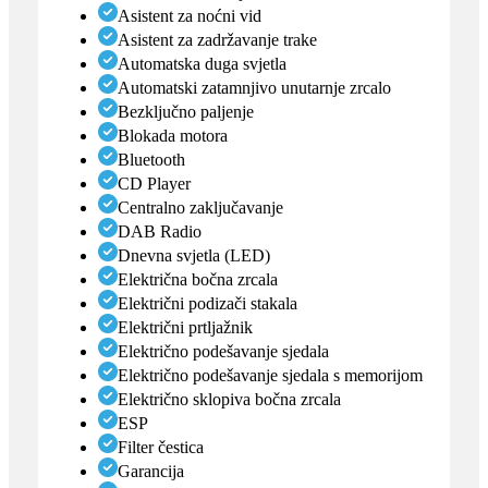
Asistent za noćni vid
Asistent za zadržavanje trake
Automatska duga svjetla
Automatski zatamnjivo unutarnje zrcalo
Bezključno paljenje
Blokada motora
Bluetooth
CD Player
Centralno zaključavanje
DAB Radio
Dnevna svjetla (LED)
Električna bočna zrcala
Električni podizači stakala
Električni prtljažnik
Električno podešavanje sjedala
Električno podešavanje sjedala s memorijom
Električno sklopiva bočna zrcala
ESP
Filter čestica
Garancija