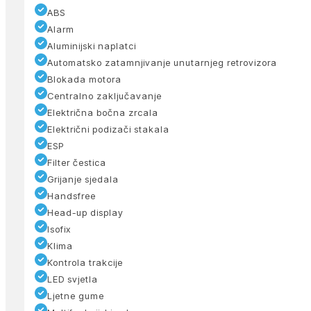
ABS
Alarm
Aluminijski naplatci
Automatsko zatamnjivanje unutarnjeg retrovizora
Blokada motora
Centralno zaključavanje
Električna bočna zrcala
Električni podizači stakala
ESP
Filter čestica
Grijanje sjedala
Handsfree
Head-up display
Isofix
Klima
Kontrola trakcije
LED svjetla
Ljetne gume