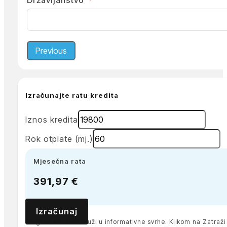
Državljanstvo
Previous
Izračunajte ratu kredita
Iznos kredita
Rok otplate (mj.)
Mjesečna rata
391,97 €
Izračunaj
Pregled anuiteta služi u informativne svrhe. Klikom na Zatra