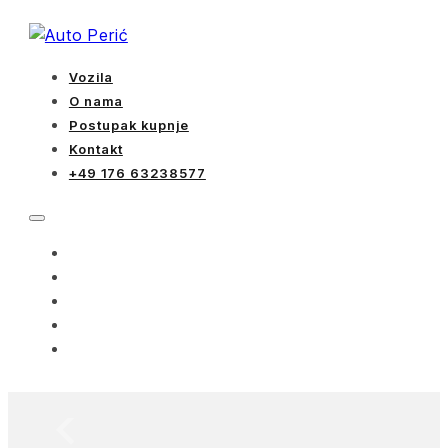
Vozila
O nama
Postupak kupnje
Kontakt
+49 176 63238577
VOZILA
O NAMA
POSTUPAK KUPNJE
KONTAKT
+49 176 63238577