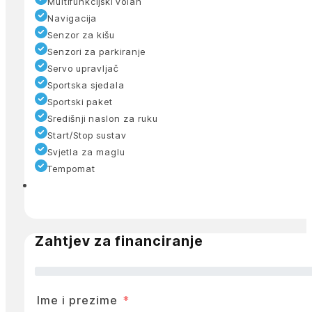
Multifunkcijski volan
Navigacija
Senzor za kišu
Senzori za parkiranje
Servo upravljač
Sportska sjedala
Sportski paket
Središnji naslon za ruku
Start/Stop sustav
Svjetla za maglu
Tempomat
Zahtjev za financiranje
Ime i prezime