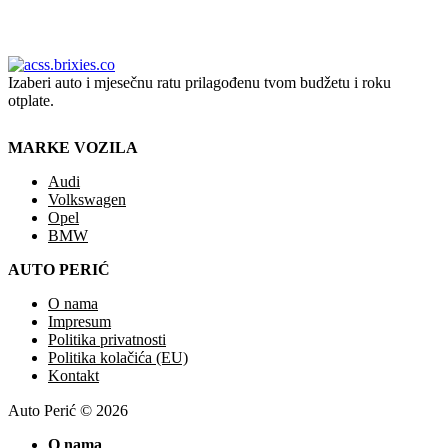
Izaberi auto i mjesečnu ratu prilagođenu tvom budžetu i roku
otplate.
MARKE VOZILA
Audi
Volkswagen
Opel
BMW
AUTO PERIĆ
O nama
Impresum
Politika privatnosti
Politika kolačića (EU)
Kontakt
Auto Perić © 2026
O nama