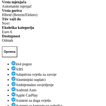
Vrsta mjenjača
Automatski mjenjač
Vrsta goriva
Hibrid (Benzin/Elektro)
Tüv važi do
Novi
Ekološka kategorija
Euro 6
Dostupnost
Odmah
Oprema
4x4 pogon
ABS
Adaptivna svjetla za zavoje
Aluminijski naplatci
Ambijentalno osvjetljenje
Android Auto
Apple CarPlay
Asistent za duga svjetla
Asistent za kretanje na uzbrdici