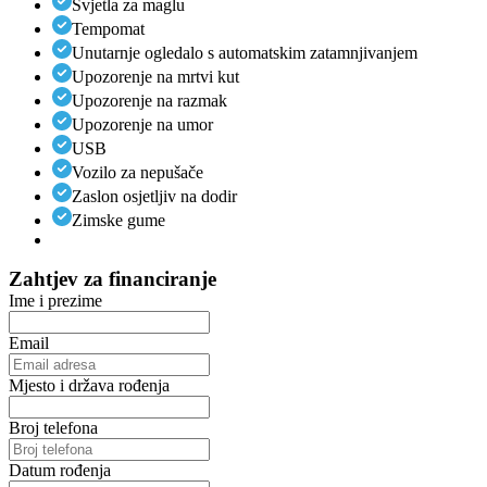
Svjetla za maglu
Tempomat
Unutarnje ogledalo s automatskim zatamnjivanjem
Upozorenje na mrtvi kut
Upozorenje na razmak
Upozorenje na umor
USB
Vozilo za nepušače
Zaslon osjetljiv na dodir
Zimske gume
Zahtjev za financiranje
Ime i prezime
Email
Mjesto i država rođenja
Broj telefona
Datum rođenja