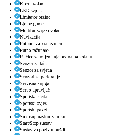
Kožni volan
LED svjetla
Limitator brzine
Ljetne gume
Multifunkcijski volan
Navigacija
Potpora za kralježnicu
Putno računalo
Ručice za mijenjanje brzina na volanu
Senzor za kišu
Senzor za svjetla
Senzori za parkiranje
Servisna knjiga
Servo upravljač
Sportska sjedala
Sportski ovjes
Sportski paket
Središnji naslon za ruku
Start/Stop sustav
Sustav za poziv u nuždi