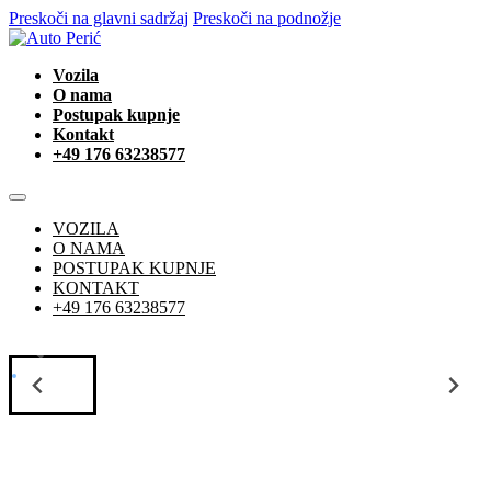
Preskoči na glavni sadržaj
Preskoči na podnožje
Vozila
O nama
Postupak kupnje
Kontakt
+49 176 63238577
VOZILA
O NAMA
POSTUPAK KUPNJE
KONTAKT
+49 176 63238577