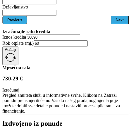
Državljanstvo
Previous
Next
Izračunajte ratu kredita
Iznos kredita
Rok otplate (mj.)
Pošalji
Mjesečna rata
730,29 €
Izračunaj
Pregled anuiteta služi u informativne svrhe. Klikom na Zatraži
ponudu preusmjeriti ćemo Vas do našeg prodajnog agenta gdje
možete dobiti sve detalje ponude i nastaviti proces apliciranja za
financiranje.
Izdvojeno iz ponude