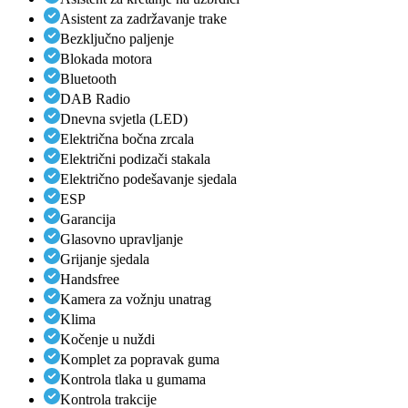
Asistent za zadržavanje trake
Bezključno paljenje
Blokada motora
Bluetooth
DAB Radio
Dnevna svjetla (LED)
Električna bočna zrcala
Električni podizači stakala
Električno podešavanje sjedala
ESP
Garancija
Glasovno upravljanje
Grijanje sjedala
Handsfree
Kamera za vožnju unatrag
Klima
Kočenje u nuždi
Komplet za popravak guma
Kontrola tlaka u gumama
Kontrola trakcije