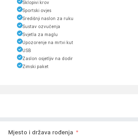
Sklopivi krov
Sportski ovjes
Središnji naslon za ruku
Sustav ozvučenja
Svjetla za maglu
Upozorenje na mrtvi kut
USB
Zaslon osjetljiv na dodir
Zimski paket
Mjesto i država rođenja