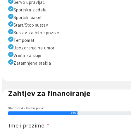
Servo upravljač
Sportska sjedala
Sportski paket
Start/Stop sustav
Sustav za hitne pozive
Tempomat
Upozorenje na umor
Vreća za skije
Zatamnjena stakla
Zahtjev za financiranje
Step 1 of 4 - Osobni podaci
25%
Ime i prezime