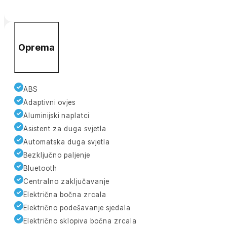
Oprema
ABS
Adaptivni ovjes
Aluminijski naplatci
Asistent za duga svjetla
Automatska duga svjetla
Bezključno paljenje
Bluetooth
Centralno zaključavanje
Električna bočna zrcala
Električno podešavanje sjedala
Električno sklopiva bočna zrcala