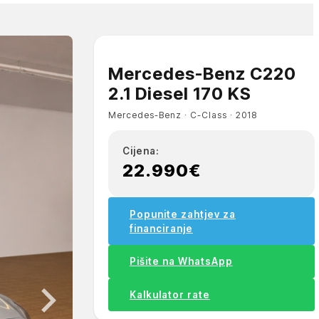
Mercedes-Benz C220
2.1 Diesel 170 KS
Mercedes-Benz ∙ C-Class ∙ 2018
Cijena:
22.990€
Popunite zahtjev za
financiranje
Pišite na WhatsApp
Kalkulator rate