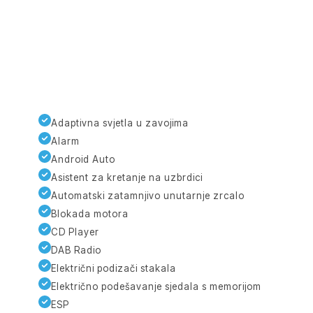
Adaptivna svjetla u zavojima
Alarm
Android Auto
Asistent za kretanje na uzbrdici
Automatski zatamnjivo unutarnje zrcalo
Blokada motora
CD Player
DAB Radio
Električni podizači stakala
Električno podešavanje sjedala s memorijom
ESP