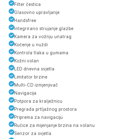
Filter čestica
Glasovno upravljanje
Handsfree
Integrirano strujanje glazbe
Kamera za vožnju unatrag
Kočenje u nuždi
Kontrola tlaka u gumama
Kožni volan
LED dnevna svjetla
Limitator brzine
Multi-CD izmjenjivač
Navigacija
Potpora za kralježnicu
Pregrada prtljažnog prostora
Priprema za navigaciju
Ručice za mijenjanje brzina na volanu
Senzor za svjetla