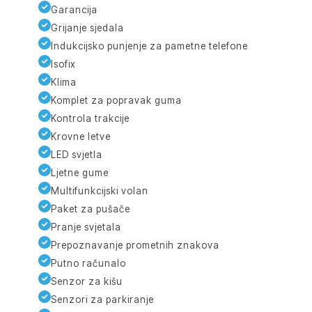
Garancija
Grijanje sjedala
Indukcijsko punjenje za pametne telefone
Isofix
Klima
Komplet za popravak guma
Kontrola trakcije
Krovne letve
LED svjetla
Ljetne gume
Multifunkcijski volan
Paket za pušače
Pranje svjetala
Prepoznavanje prometnih znakova
Putno računalo
Senzor za kišu
Senzori za parkiranje