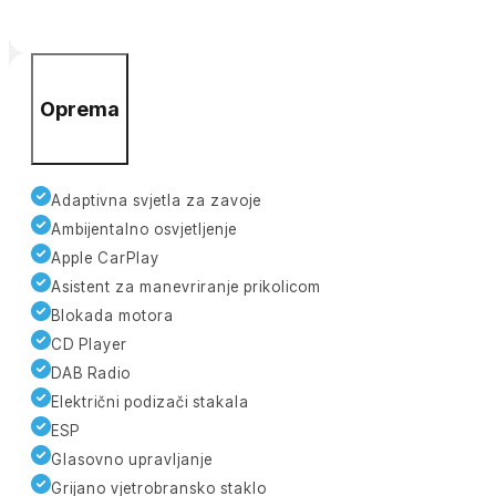
Oprema
Adaptivna svjetla za zavoje
Ambijentalno osvjetljenje
Apple CarPlay
Asistent za manevriranje prikolicom
Blokada motora
CD Player
DAB Radio
Električni podizači stakala
ESP
Glasovno upravljanje
Grijano vjetrobransko staklo