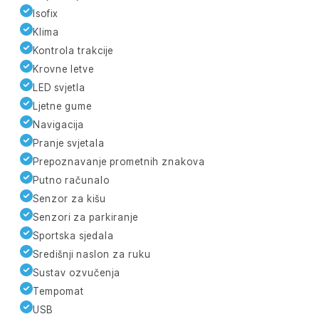
Isofix
Klima
Kontrola trakcije
Krovne letve
LED svjetla
Ljetne gume
Navigacija
Pranje svjetala
Prepoznavanje prometnih znakova
Putno računalo
Senzor za kišu
Senzori za parkiranje
Sportska sjedala
Središnji naslon za ruku
Sustav ozvučenja
Tempomat
USB