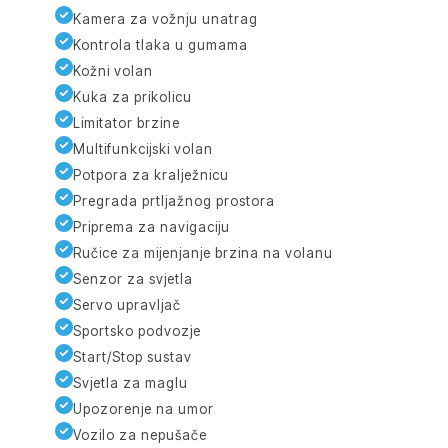
Kamera za vožnju unatrag
Kontrola tlaka u gumama
Kožni volan
Kuka za prikolicu
Limitator brzine
Multifunkcijski volan
Potpora za kralježnicu
Pregrada prtljažnog prostora
Priprema za navigaciju
Ručice za mijenjanje brzina na volanu
Senzor za svjetla
Servo upravljač
Sportsko podvozje
Start/Stop sustav
Svjetla za maglu
Upozorenje na umor
Vozilo za nepušače