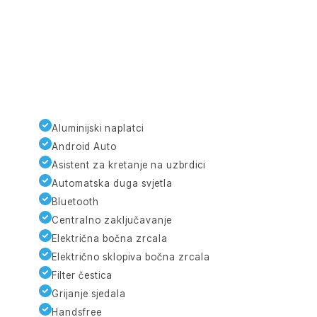
Aluminijski naplatci
Android Auto
Asistent za kretanje na uzbrdici
Automatska duga svjetla
Bluetooth
Centralno zaključavanje
Električna bočna zrcala
Električno sklopiva bočna zrcala
Filter čestica
Grijanje sjedala
Handsfree